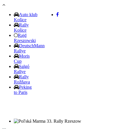
Skočiť na hlavný obsah
Auto klub
Košice
Rally
Košice
Rajd
Rzeszowski
DeutschMann
Rallye
Moris
Cup
Salgó
Rallye
Rally
Rožňava
Peking
to Paris