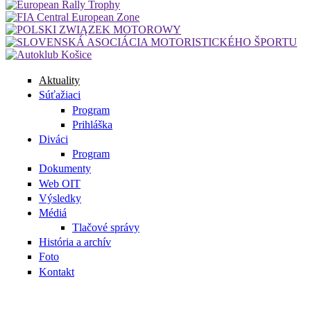
Aktuality
Súťažiaci
Program
Prihláška
Diváci
Program
Dokumenty
Web OIT
Výsledky
Médiá
Tlačové správy
História a archív
Foto
Kontakt